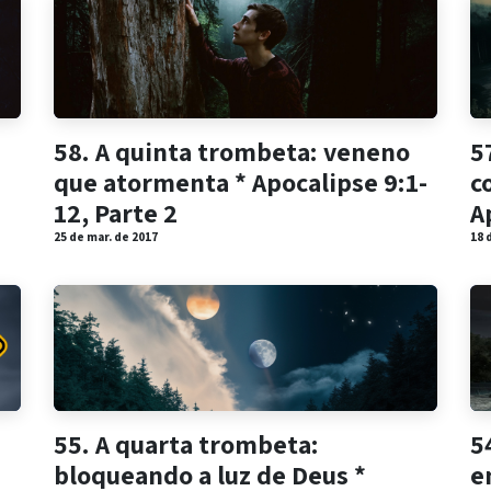
58. A quinta trombeta: veneno
5
que atormenta * Apocalipse 9:1-
c
12, Parte 2
A
25 de mar. de 2017
18 
55. A quarta trombeta:
5
bloqueando a luz de Deus *
e