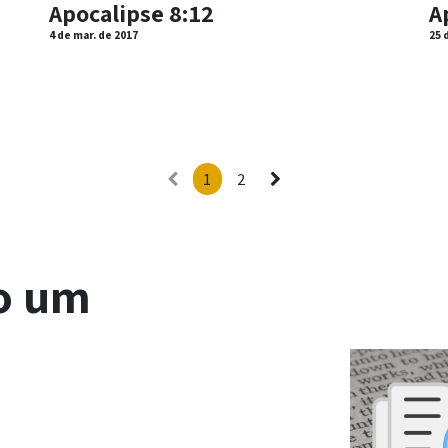
Apocalipse 8:12
A
4 de mar. de 2017
25 
1
2
o um