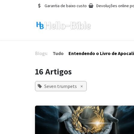
Pular para o conteúdo
Garantia de baixo custo
Devoluções online po
Blogs:
Tudo
Entendendo o Livro de Apocal
16 Artigos
Seven trumpets
×