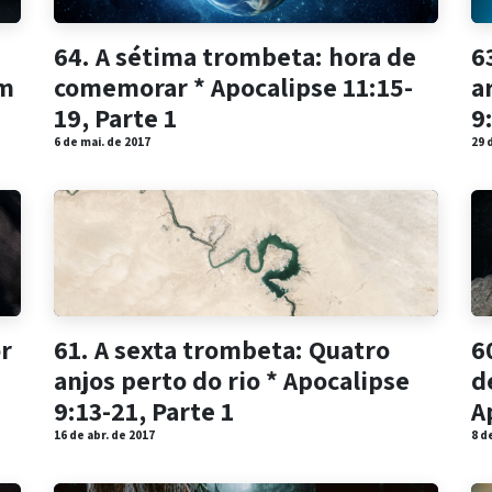
64. A sétima trombeta: hora de
6
im
comemorar * Apocalipse 11:15-
a
19, Parte 1
9
6 de mai. de 2017
29 
r
61. A sexta trombeta: Quatro
6
anjos perto do rio * Apocalipse
d
9:13-21, Parte 1
A
16 de abr. de 2017
8 d