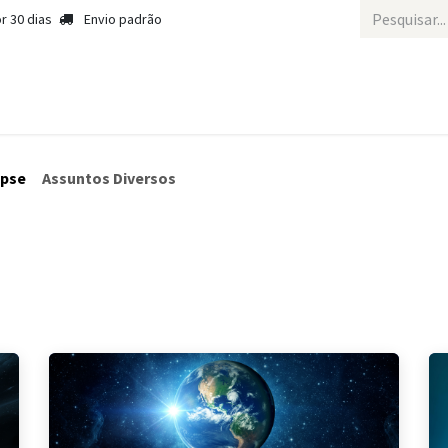
r 30 dias
Envio padrão
Iní
ipse
Assuntos Diversos